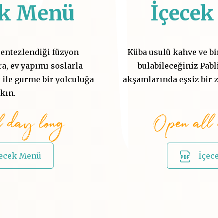
ek Menü
İçece
 sentezlendiği füzyon
Küba usulü kahve ve bi
ra, ev yapımı soslarla
bulabileceğiniz Pabli
 ile gurme bir yolculuğa
akşamlarında eşsiz bir z
ıkın.
l day long
Open all 
yecek Menü
İçec