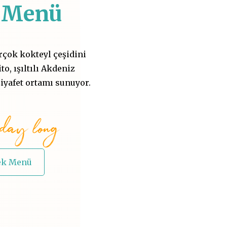
k Menü
rçok kokteyl çeşidini
to, ışıltılı Akdeniz
iyafet ortamı sunuyor.
day long
ek Menü