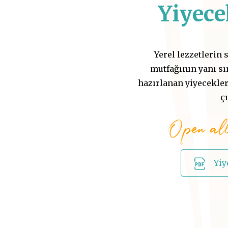
Yiyec
Yerel lezzetlerin
mutfağının yanı sı
hazırlanan yiyecekler
ç
Open al
Yi